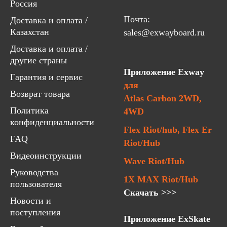
Россия
Почта:
Доставка и оплата /
Казахстан
sales@exwayboard.ru
Доставка и оплата /
другие страны
Приложение Exway
Гарантия и сервис
для
Возврат товара
Atlas Carbon 2WD,
Политика
4WD
конфиденциальности
Flex Riot/hub, Flex Er
FAQ
Riot/Hub
Видеоинструкции
Wave Riot/Hub
Руководства
1X MAX Riot/Hub
пользователя
Скачать >>>
Новости и
поступления
Приложение ExSkate