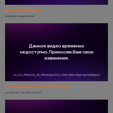
Виды подшипников
апргрейд подшипников
Снимаем шестерню с вала мотора
инструмент Sprocket removal