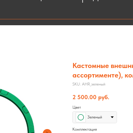
Кастомные внешни
ассортименте), к
SKU:
AHR_зеленый
2 500.00
руб.
Цвет
Зеленый
Комплектация