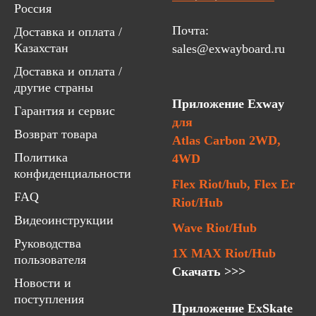
Россия
Почта:
Доставка и оплата /
Казахстан
sales@exwayboard.ru
Доставка и оплата /
другие страны
Приложение Exway
Гарантия и сервис
для
Возврат товара
Atlas Carbon 2WD,
Политика
4WD
конфиденциальности
Flex Riot/hub, Flex Er
FAQ
Riot/Hub
Видеоинструкции
Wave Riot/Hub
Руководства
1X MAX Riot/Hub
пользователя
Скачать >>>
Новости и
поступления
Приложение ExSkate