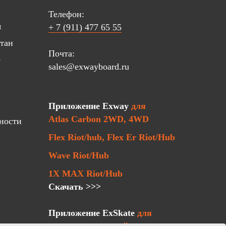
Телефон:
я
+ 7 (911) 477 65 55
стан
Почта:
е
sales@exwayboard.ru
Приложение Exway
для
Atlas Carbon 2WD, 4WD
ности
Flex Riot/hub, Flex Er Riot/Hub
Wave Riot/Hub
1X MAX Riot/Hub
Скачать >>>
Приложение ExSkate
для
остальных моделей