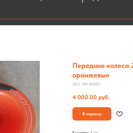
Передние колеса 
оранжевые
SKU:
AW-85MO
4 000.00
руб.
В корзину
Комплект 2 шт.