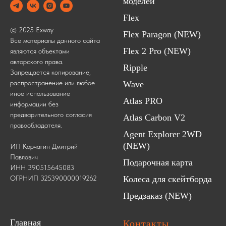
моделей
Flex
© 2025 Exway
Flex Paragon (NEW)
Все материалы данного сайта
Flex 2 Pro (NEW)
являются объектами
авторского права.
Ripple
Запрещается копирование,
распространение или любое
Wave
иное использование
Atlas PRO
информации без
предварительного согласия
Atlas Carbon V2
правообладателя.
Agent Explorer 2WD
(NEW)
ИП Корчагин Дмитрий
Павлович
Подарочная карта
ИНН 390515645083
ОГРНИП 325390000019262
Колеса для скейтборда
Предзаказ (NEW)
Главная
Контакты