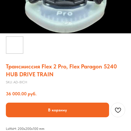
Трансмиссия Flex 2 Pro, Flex Paragon 5240
HUB DRIVE TRAIN
SKU:
AD-8ICH
36 000.00
руб.
В корзину
LxWxH: 200x200x100 mm