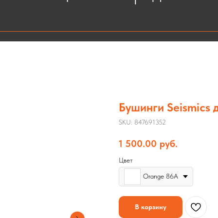
Бушинги Seismics д
SKU:
847691352
1 500.00
руб.
Цвет
Orange 86A
В корзину