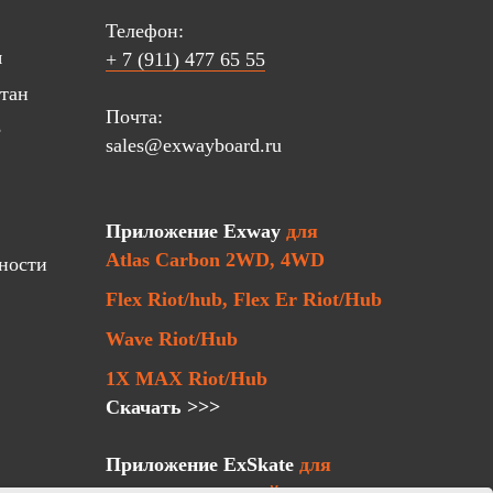
Телефон:
я
+ 7 (911) 477 65 55
стан
Почта:
е
sales@exwayboard.ru
Приложение Exway
для
Atlas Carbon 2WD, 4WD
ности
Flex Riot/hub, Flex Er Riot/Hub
Wave Riot/Hub
1X MAX Riot/Hub
Скачать >>>
Приложение ExSkate
для
остальных моделей