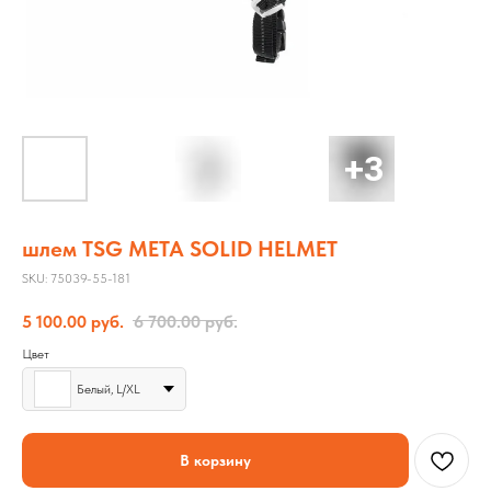
шлем TSG META SOLID HELMET
SKU:
75039-55-181
5 100.00
руб.
6 700.00
руб.
Цвет
Белый, L/XL
В корзину