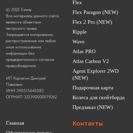
Flex
© 2025 Exway
Flex Paragon (NEW)
Все материалы данного сайта
Flex 2 Pro (NEW)
являются объектами
авторского права.
Ripple
Запрещается копирование,
распространение или любое
Wave
иное использование
Atlas PRO
информации без
предварительного согласия
Atlas Carbon V2
правообладателя.
Agent Explorer 2WD
(NEW)
ИП Корчагин Дмитрий
Павлович
Подарочная карта
ИНН 390515645083
ОГРНИП 325390000019262
Колеса для скейтборда
Предзаказ (NEW)
Главная
Контакты
Оформление товара