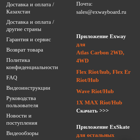
Почта:
Доставка и оплата /
Казахстан
sales@exwayboard.ru
Доставка и оплата /
другие страны
Приложение Exway
Гарантия и сервис
для
Возврат товара
Atlas Carbon 2WD,
Политика
4WD
конфиденциальности
Flex Riot/hub, Flex Er
FAQ
Riot/Hub
Видеоинструкции
Wave Riot/Hub
Руководства
1X MAX Riot/Hub
пользователя
Скачать >>>
Новости и
поступления
Приложение ExSkate
Видеообзоры
для остальных