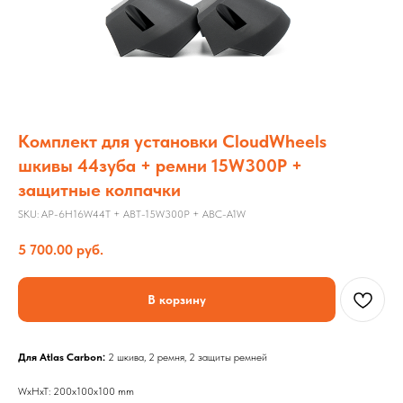
Комплект для установки CloudWheels
шкивы 44зуба + ремни 15W300P +
защитные колпачки
SKU:
AP-6H16W44T + ABT-15W300P + ABC-A1W
5 700.00
руб.
В корзину
Для Atlas Carbon:
2 шкива, 2 ремня, 2 защиты ремней
WxHxT: 200x100x100 mm